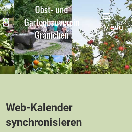
Obst- und
Gartenbauverein
Menü
Gränichen
Web-Kalender
synchronisieren